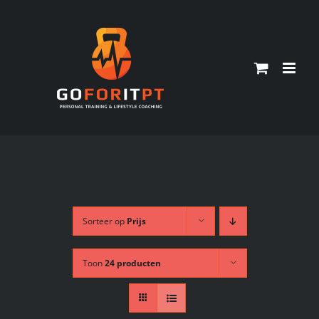
Ga
naar
inhoud
Sorteer op
Prijs
Toon
24 producten