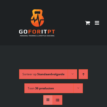
Ga
naar
inhoud
Sorteer op
Standaardvolgorde
Toon
36 producten