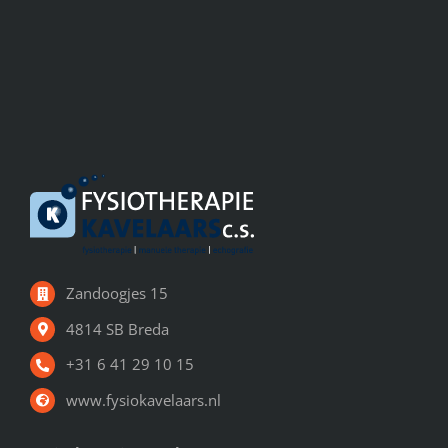
Zandoogjes 15
4814 SB Breda
+31 6 41 29 10 15
www.fysiokavelaars.nl