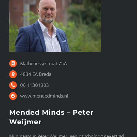
Mathenessestraat 75A
4834 EA Breda
06 11301303
www.mendedminds.nl
Mended Minds – Peter
Weijmer
Mijn naam is Peter Weijmer, een psycholoog gevestigd