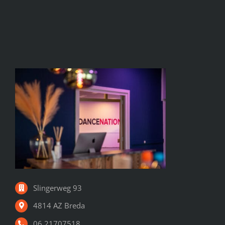
Slingerweg 93
4814 AZ Breda
06 21707518