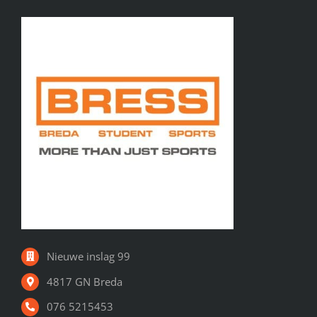
Nieuwe inslag 99
4817 GN Breda
076 5215453