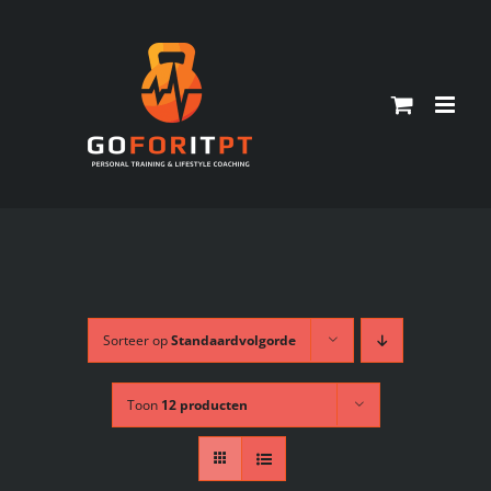
Ga
naar
inhoud
Sorteer op
Standaardvolgorde
Toon
12 producten