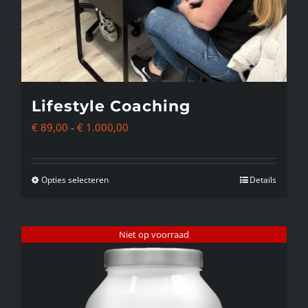
Lifestyle Coaching
Prijsklasse:
€
89,00
-
€
1.000,00
€ 89,00
tot
Opties selecteren
Details
Dit
€ 1.000,00
product
heeft
Niet op voorraad
meerdere
variaties.
Deze