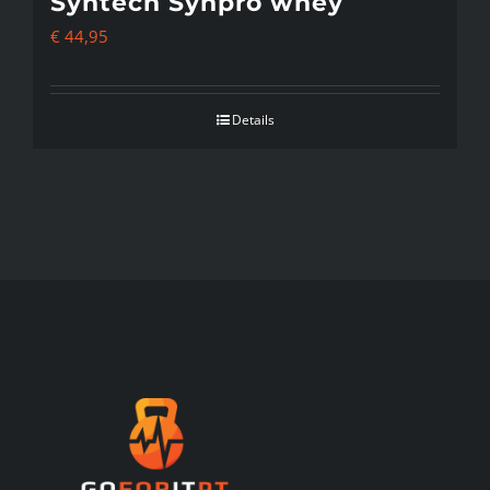
Syntech Synpro whey
€
44,95
Details