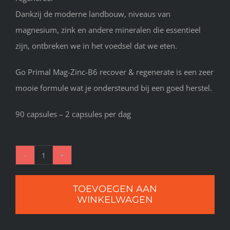
Dankzij de moderne landbouw, niveaus van
magnesium, zink en andere mineralen die essentieel
zijn, ontbreken we in het voedsel dat we eten.
Go Primal Mag-Zinc-B6 recover & regenerate is een zeer
mooie formule wat je ondersteund bij een goed herstel.
90 capsules – 2 capsules per dag
Go
Primal
TOEVOEGEN AAN
Mag-
WINKELWAGEN
zinc-
B6