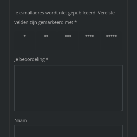
Je e-mailadres wordt niet gepubliceerd.
Vereiste
velden zijn gemarkeerd met
*
1 van
2 van
3 van
4 van
5 van
de 5
de 5
de 5
de 5
de 5
sterren
sterren
sterren
sterren
sterren
Je beoordeling
*
Naam