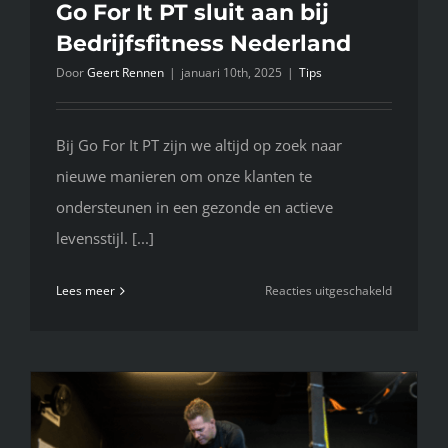
Go For It PT sluit aan bij
Bedrijfsfitness Nederland
Door
Geert Rennen
|
januari 10th, 2025
|
Tips
Bij Go For It PT zijn we altijd op zoek naar
nieuwe manieren om onze klanten te
ondersteunen in een gezonde en actieve
levensstijl. [...]
voor
Lees meer
Reacties uitgeschakeld
Go
For
It
PT
sluit
aan