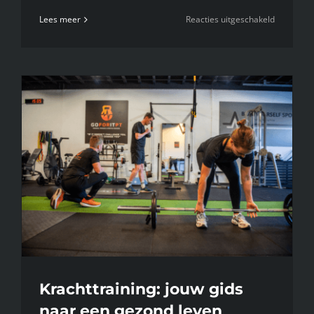
voor
Lees meer
Reacties uitgeschakeld
Op
naar
balans
met
Lifestyle
Coaching
Krachttraining: jouw gids
naar een gezond leven