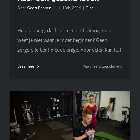
Door
Geert Rennen
|
juli 13th, 2024
|
Tips
Heb je ooit gedacht aan krachttraining, maar
weet je niet waar je moet beginnen? Geen
zorgen, je bent niet de enige. Voor velen kan [...]
voor
Lees meer
Reacties uitgeschakeld
Krachttrai
jouw
gids
naar
een
gezond
leven