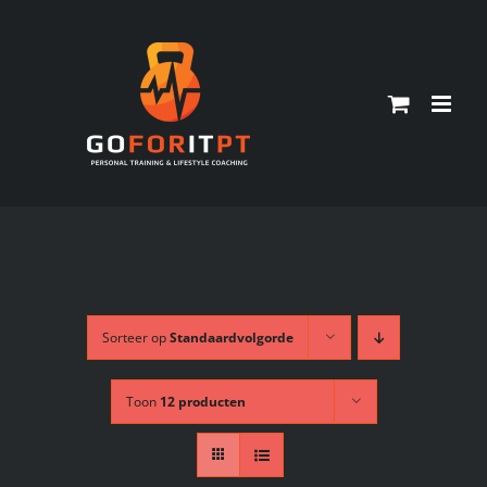
Ga
naar
inhoud
Sorteer op
Standaardvolgorde
Toon
12 producten