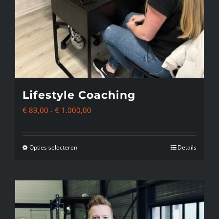
Lifestyle Coaching
Prijsklasse:
€
89,00
-
€
1.000,00
€ 89,00
tot
Opties selecteren
Details
Dit
€ 1.000,00
product
heeft
meerdere
variaties.