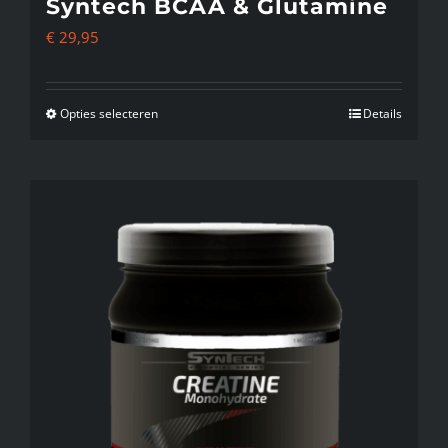
Syntech BCAA & Glutamine
€
29,95
Opties selecteren
Details
Dit
product
heeft
meerdere
variaties.
Deze
optie
kan
gekozen
worden
op