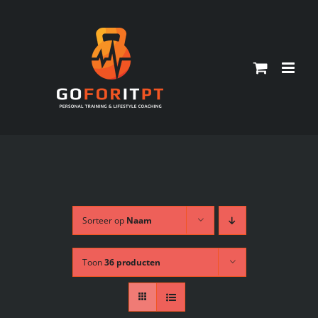
Ga
naar
inhoud
Sorteer op
Naam
Toon
36 producten