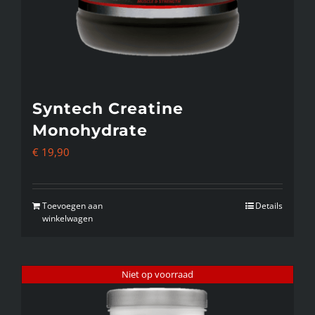
de
productpagina
Syntech Creatine
Monohydrate
€
19,90
Toevoegen aan
Details
winkelwagen
Niet op voorraad