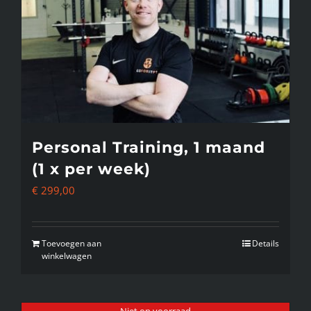
Deze
optie
kan
gekozen
worden
op
de
Personal Training, 1 maand
productpagina
(1 x per week)
€
299,00
Toevoegen aan
Details
winkelwagen