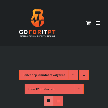
Ga
naar
inhoud
Sorteer op
Standaardvolgorde
Toon
12 producten