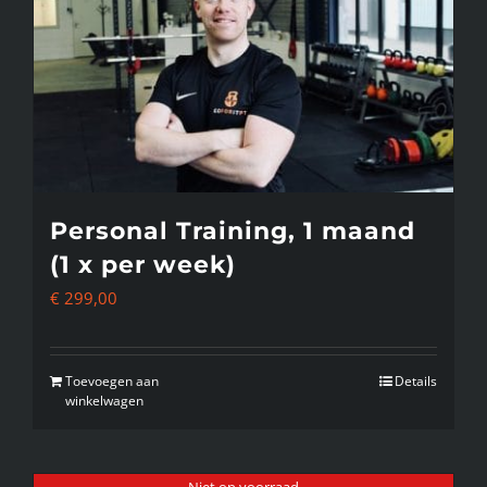
Deze
optie
kan
gekozen
worden
op
de
Personal Training, 1 maand
productpagina
(1 x per week)
€
299,00
Toevoegen aan
Details
winkelwagen