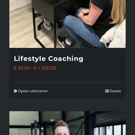
Lifestyle Coaching
Prijsklasse:
€
89,00
-
€
1.000,00
€ 89,00
tot
Opties selecteren
Details
Dit
€ 1.000,00
product
heeft
meerdere
variaties.